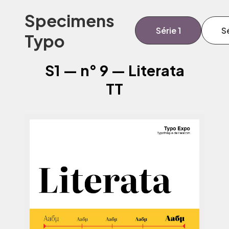
Specimens
Série 1
Sé
Typo
S1 — n° 9 — Literata
TT