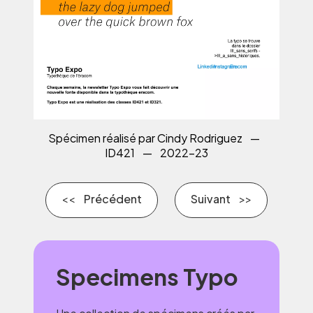
Spécimen réalisé par Cindy Rodriguez
—
ID421
—
2022-23
Précédent
Suivant
Specimens Typo