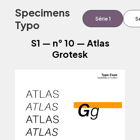
Specimens
Série 1
Sé
Typo
S1 — n° 10 — Atlas
Grotesk