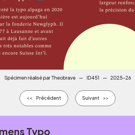
Spécimen réalisé par Theobrave
—
ID451
—
2025-26
Précédent
Suivant
mens Typo