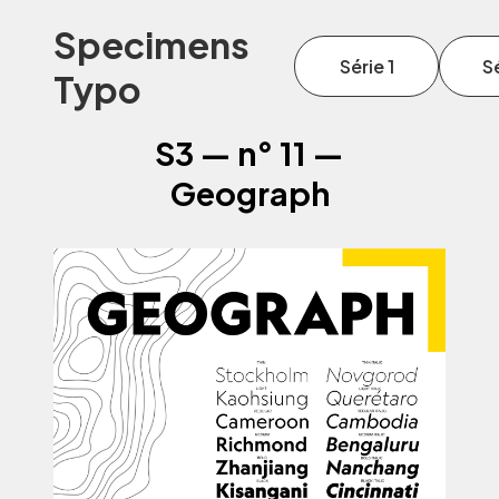
Specimens
Série 1
Sé
Typo
S3 — n° 11 —
Geograph