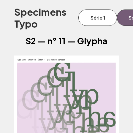
Specimens
Série 1
Sé
Typo
S2 — n° 11 — Glypha