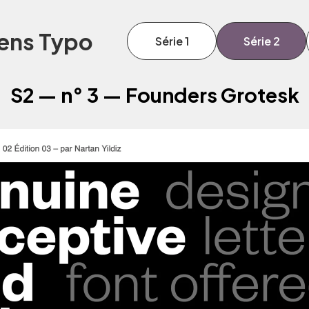
ens Typo
Série 1
Série 2
S2 — n° 3 — Founders Grotesk